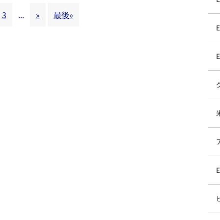
3
...
»
最後»
E