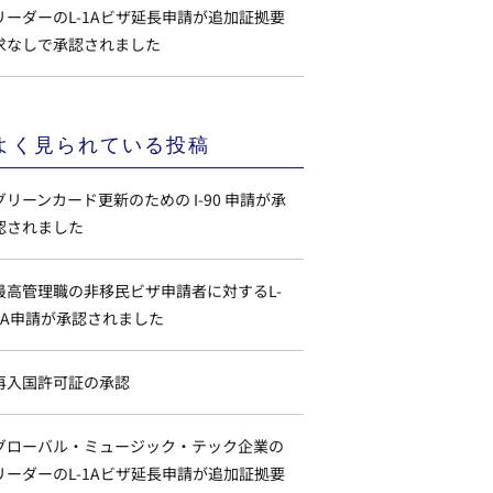
リーダーのL-1Aビザ延長申請が追加証拠要
求なしで承認されました
よく見られている投稿
グリーンカード更新のための I-90 申請が承
認されました
最高管理職の非移民ビザ申請者に対するL-
1A申請が承認されました
再入国許可証の承認
グローバル・ミュージック・テック企業の
リーダーのL-1Aビザ延長申請が追加証拠要