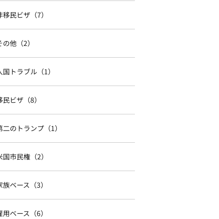
非移民ビザ（7）
その他（2）
入国トラブル（1）
移民ビザ（8）
第二のトランプ（1）
米国市民権（2）
家族ベース（3）
雇用ベース（6）