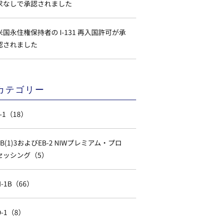
求なしで承認されました
米国永住権保持者の I-131 再入国許可が承
認されました
カテゴリー
L-1（18）
EB(1)3およびEB-2 NIWプレミアム・プロ
セッシング（5）
H-1B（66）
O-1（8）