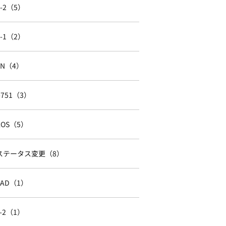
E-2（5）
F-1（2）
TN（4）
I-751（3）
AOS（5）
ステータス変更（8）
EAD（1）
J-2（1）