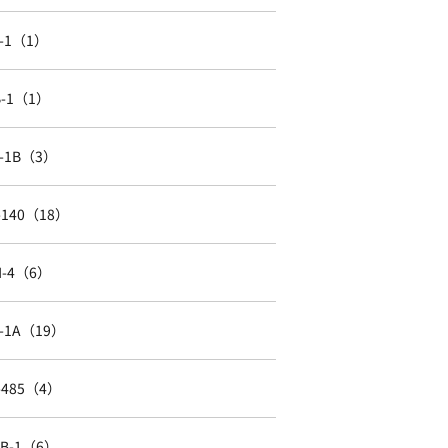
J-1（1）
B-1（1）
L-1B（3）
I-140（18）
H-4（6）
L-1A（19）
I-485（4）
EB-1（6）