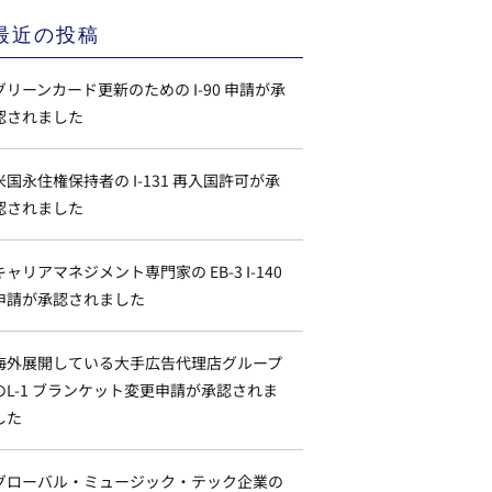
最近の投稿
グリーンカード更新のための I-90 申請が承
認されました
米国永住権保持者の I-131 再入国許可が承
認されました
キャリアマネジメント専門家の EB-3 I-140
申請が承認されました
海外展開している大手広告代理店グループ
のL-1 ブランケット変更申請が承認されま
した
グローバル・ミュージック・テック企業の