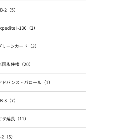
EB-2（5）
xpedite I-130（2）
グリーンカード（3）
米国永住権（20）
アドバンス・パロール（1）
EB-3（7）
ビザ延長（11）
E-2（5）