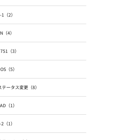
F-1（2）
TN（4）
I-751（3）
AOS（5）
ステータス変更（8）
EAD（1）
J-2（1）