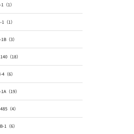
J-1（1）
B-1（1）
L-1B（3）
I-140（18）
H-4（6）
L-1A（19）
I-485（4）
EB-1（6）