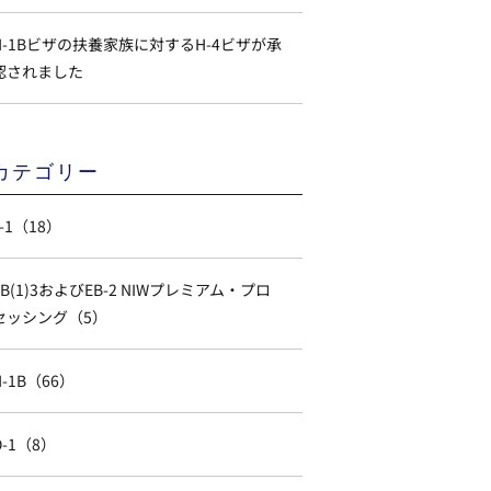
H-1Bビザの扶養家族に対するH-4ビザが承
認されました
カテゴリー
L-1（18）
EB(1)3およびEB-2 NIWプレミアム・プロ
セッシング（5）
H-1B（66）
O-1（8）