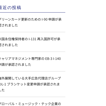
最近の投稿
グリーンカード更新のための I-90 申請が承
認されました
米国永住権保持者の I-131 再入国許可が承
認されました
キャリアマネジメント専門家の EB-3 I-140
申請が承認されました
海外展開している大手広告代理店グループ
のL-1 ブランケット変更申請が承認されま
した
グローバル・ミュージック・テック企業の