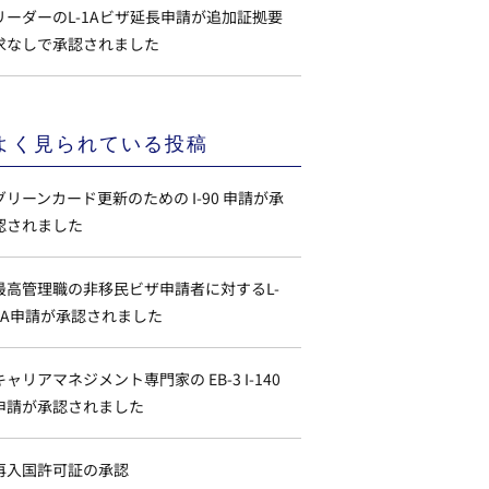
リーダーのL-1Aビザ延長申請が追加証拠要
求なしで承認されました
よく見られている投稿
グリーンカード更新のための I-90 申請が承
認されました
最高管理職の非移民ビザ申請者に対するL-
1A申請が承認されました
キャリアマネジメント専門家の EB-3 I-140
申請が承認されました
再入国許可証の承認