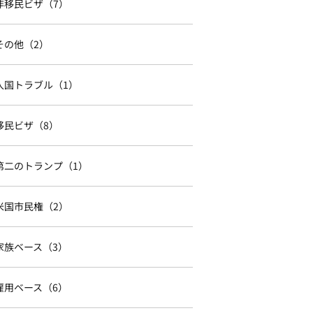
非移民ビザ（7）
その他（2）
入国トラブル（1）
移民ビザ（8）
第二のトランプ（1）
米国市民権（2）
家族ベース（3）
雇用ベース（6）