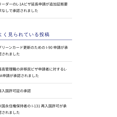
リーダーのL-1Aビザ延長申請が追加証拠要
求なしで承認されました
よく見られている投稿
グリーンカード更新のための I-90 申請が承
認されました
最高管理職の非移民ビザ申請者に対するL-
1A申請が承認されました
再入国許可証の承認
米国永住権保持者の I-131 再入国許可が承
認されました