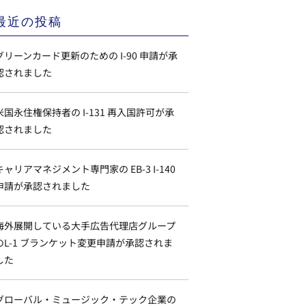
最近の投稿
グリーンカード更新のための I-90 申請が承
認されました
米国永住権保持者の I-131 再入国許可が承
認されました
キャリアマネジメント専門家の EB-3 I-140
申請が承認されました
海外展開している大手広告代理店グループ
のL-1 ブランケット変更申請が承認されま
した
グローバル・ミュージック・テック企業の