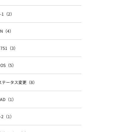
F-1（2）
TN（4）
I-751（3）
AOS（5）
ステータス変更（8）
EAD（1）
J-2（1）