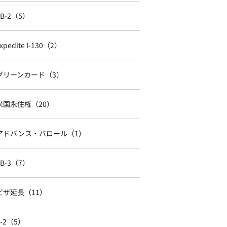
EB-2（5）
xpedite I-130（2）
グリーンカード（3）
米国永住権（20）
アドバンス・パロール（1）
EB-3（7）
ビザ延長（11）
E-2（5）