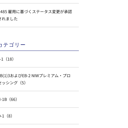
I-485 雇用に基づくステータス変更が承認
されました
カテゴリー
L-1（18）
EB(1)3およびEB-2 NIWプレミアム・プロ
セッシング（5）
H-1B（66）
O-1（8）