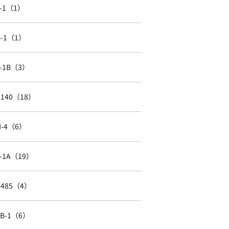
J-1（1）
B-1（1）
L-1B（3）
I-140（18）
H-4（6）
L-1A（19）
I-485（4）
EB-1（6）