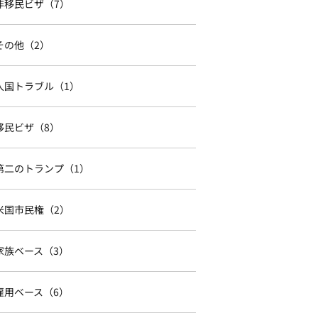
非移民ビザ（7）
その他（2）
入国トラブル（1）
移民ビザ（8）
第二のトランプ（1）
米国市民権（2）
家族ベース（3）
雇用ベース（6）