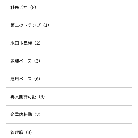
移民ビザ（8）
第二のトランプ（1）
米国市民権（2）
家族ベース（3）
雇用ベース（6）
再入国許可証（9）
企業内転勤（2）
管理職（3）