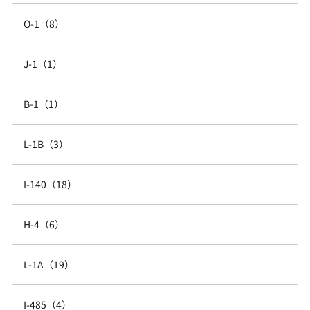
O-1（8）
J-1（1）
B-1（1）
L-1B（3）
I-140（18）
H-4（6）
L-1A（19）
I-485（4）