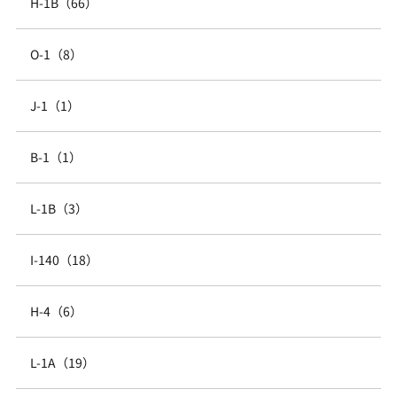
H-1B（66）
O-1（8）
J-1（1）
B-1（1）
L-1B（3）
I-140（18）
H-4（6）
L-1A（19）