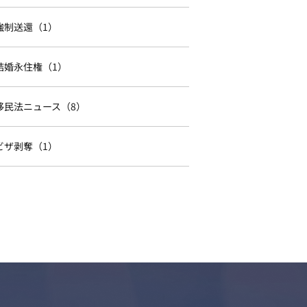
強制送還（1）
結婚永住権（1）
移民法ニュース（8）
ビザ剥奪（1）