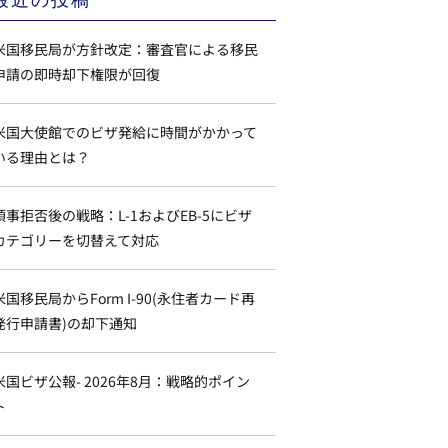
米国移民局が方針改定：審査官による移民
申請の即時却下権限が回復
米国大使館でのビザ発給に時間がかかって
いる理由とは？
領事拒否後の戦略：L-1およびEB-5にビザ
カテゴリーを切替えて対応
米国移民局からForm I-90(永住者カード再
発行申請書)の却下通知
米国ビザ公報- 2026年8月：戦略的ポイン
ト