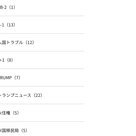
EB-2（1）
B-1（13）
入国トラブル（12）
O-1（8）
TRUMP（7）
トランプニュース（22）
永住権（5）
米国移民局（5）