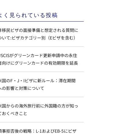
よく見られている投稿
非移民ビザの面接準備と想定される質問に
ついて:ビザカテゴリー別（Eビザを含む）
USCISがグリーンカード更新申請中の永住
者向けにグリーンカードの有効期限を延長
米国のF・J・Iビザに新ルール：滞在期間
への影響と対策について
米国からの海外旅行前に外国籍の方が知っ
ておくべきこと
領事拒否後の戦略：L-1およびEB-5にビザ