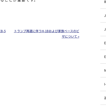
B-5
トランプ再選に伴うH-1Bおよび家族ベースのビ
ザについて »