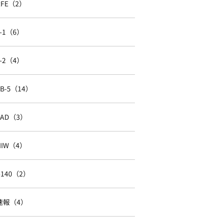
RFE（2）
J-1（6）
J-2（4）
EB-5（14）
EAD（3）
NIW（4）
I-140（2）
速報（4）