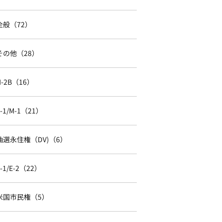
全般（72）
その他（28）
H-2B（16）
F-1/M-1（21）
抽選永住権（DV)（6）
E-1/E-2（22）
米国市民権（5）