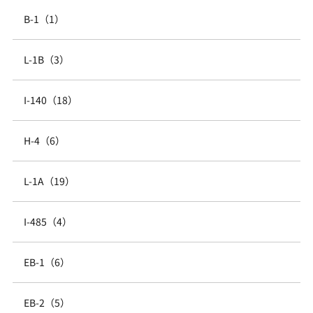
B-1（1）
L-1B（3）
I-140（18）
H-4（6）
L-1A（19）
I-485（4）
EB-1（6）
EB-2（5）