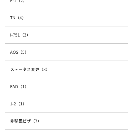
F-1（2）
TN（4）
I-751（3）
AOS（5）
ステータス変更（8）
EAD（1）
J-2（1）
非移民ビザ（7）