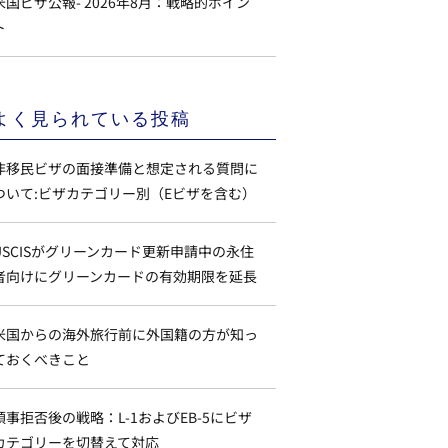
米国ビザ公報- 2026年8月：戦略的ポイン
ト
よく見られている投稿
非移民ビザの面接準備と想定される質問に
ついて:ビザカテゴリー別（Eビザを含む）
USCISがグリーンカード更新申請中の永住
者向けにグリーンカードの有効期限を延長
米国からの海外旅行前に外国籍の方が知っ
ておくべきこと
領事拒否後の戦略：L-1およびEB-5にビザ
カテゴリーを切替えて対応