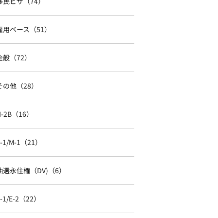
移民ビザ（74）
雇用ベース（51）
全般（72）
その他（28）
H-2B（16）
F-1/M-1（21）
抽選永住権（DV)（6）
E-1/E-2（22）