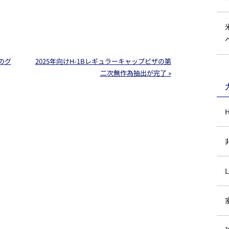
のグ
2025年向けH-1Bレギュラーキャップビザの第
二次無作為抽出が完了 »