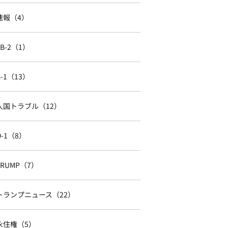
速報（4）
EB-2（1）
B-1（13）
入国トラブル（12）
O-1（8）
TRUMP（7）
トランプニュース（22）
永住権（5）