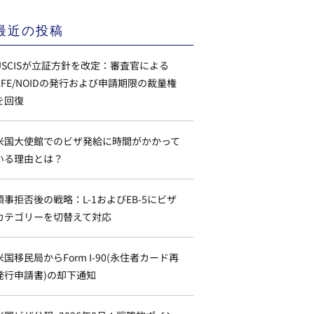
最近の投稿
USCISが立証方針を改定：審査官による
RFE/NOIDの発行および申請期限の裁量権
を回復
米国大使館でのビザ発給に時間がかかって
いる理由とは？
領事拒否後の戦略：L-1およびEB-5にビザ
カテゴリーを切替えて対応
米国移民局からForm I-90(永住者カード再
発行申請書)の却下通知