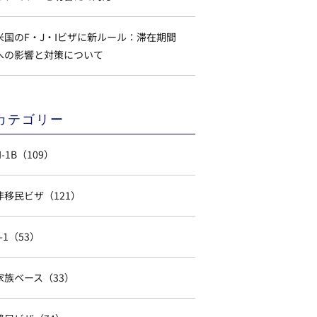
米国のF・J・Iビザに新ルール：滞在期間
への影響と対策について
カテゴリー
H-1B（109）
非移民ビザ（121）
L-1（53）
家族ベース（33）