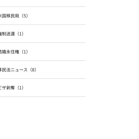
米国移民局（5）
強制送還（1）
結婚永住権（1）
移民法ニュース（8）
ビザ剥奪（1）