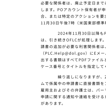
必要な関係者は、廃止予定日まで
します。POアカウント保有者が
合、または特定のアクションを要求
11月30日午後7時（米国東部標
2024年11月30日以降もP
は、引き続きOFLCが処理します。
請書の追加が必要な利害関係者は
（
PLC.Help@dol.gov
）にEメ
出する書類はすべてPDFファイ
ケース番号とタイトルを指定して
繰り返しになりますが、2024
ムで係属中の申請書に直接書類を
雇用主およびその弁護士は、パー
申請に関する通知や連絡を受ける
があります。