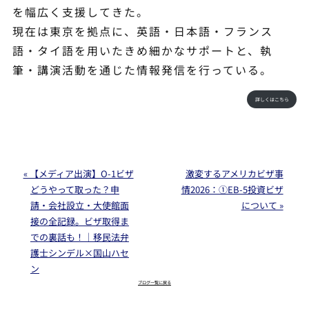
を幅広く支援してきた。
現在は東京を拠点に、英語・日本語・フランス
語・タイ語を用いたきめ細かなサポートと、執
筆・講演活動を通じた情報発信を行っている。
詳しくはこちら
« 【メディア出演】O-1ビザ
激変するアメリカビザ事
どうやって取った？申
情2026：①EB-5投資ビザ
請・会社設立・大使館面
について »
接の全記録。ビザ取得ま
での裏話も！｜移民法弁
護士シンデル×国山ハセ
ン
ブログ一覧に戻る