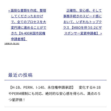
« 面倒な書類を作成、整理
正確性、安心感、そして
してくださったおかげ
事務手続きのスピード感に
で、全てのプロセスを大
おいて、いずれもトップク
変円滑に進めることがで
ラス 【MBOを伴うE-2ビザ
きた【N-400米国市民権
スポンサー変更申請者】 »
申請者様】
お客様の声一覧に戻る
最近の投稿
【H-1B、PERM、I-140、永住権申請承認】 変化するH-1B
やPERM規制にも対応、絶対的な安心感を得られ、満点の５
つ星評価！