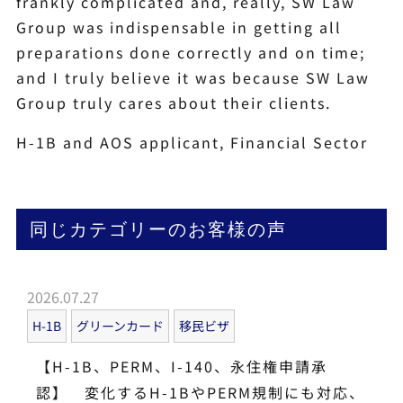
frankly complicated and, really, SW Law
Group was indispensable in getting all
preparations done correctly and on time;
and I truly believe it was because SW Law
Group truly cares about their clients.
H-1B and AOS applicant, Financial Sector
同じカテゴリーのお客様の声
2026.07.27
H-1B
グリーンカード
移民ビザ
【H-1B、PERM、I-140、永住権申請承
認】 変化するH-1BやPERM規制にも対応、