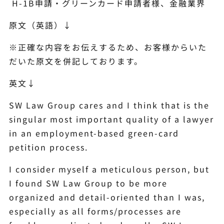
H-1B申請・グリーンカード申請者様、金融業界
原文（英語）↓
※正確な内容をお伝えするため、お客様からいた
だいた原文を併記しております。
英文↓
SW Law Group cares and I think that is the
singular most important quality of a lawyer
in an employment-based green-card
petition process.
I consider myself a meticulous person, but
I found SW Law Group to be more
organized and detail-oriented than I was,
especially as all forms/processes are